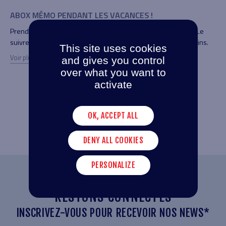
DEPUIS 18 ANS, NOUS COLLABORONS AVEC DIADAME
AP
PHARMA AU SÉNÉGAL.
CO
Nous avons le plaisir d’annoncer l'intégration de cette équipe au
Dan
s.
This site uses cookies
sein de notre groupe en tant que filiale sénégalaise, marquant
co
and gives you control
une nouvelle étape stratégique pour nos deux structures.
tra
over what you want to
bes
Voir plus
activate
Voi
OK, ACCEPT ALL
VOIR TOUTES NOS ACTUALITÉS
DENY ALL COOKIES
PERSONALIZE
RESTONS CONNECTÉS
INSCRIVEZ-VOUS POUR RECEVOIR NOS NEWS*