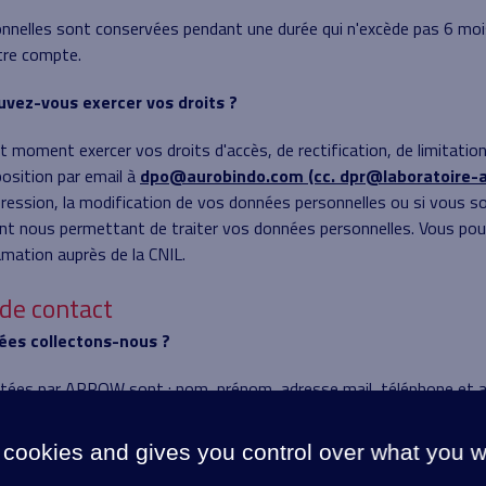
nnelles sont conservées pendant une durée qui n'excède pas 6 moi
tre compte.
vez-vous exercer vos droits ?
 moment exercer vos droits d'accès, de rectification, de limitatio
position par email à
dpo@aurobindo.com (cc. dpr@laboratoire-
ession, la modification de vos données personnelles ou si vous so
t nous permettant de traiter vos données personnelles. Vous po
amation auprès de la CNIL.
de contact
nées collectons-nous ?
ctées par ARROW sont : nom, prénom, adresse mail, téléphone et a
ns vos données sont-elles collectées ?
 cookies and gives you control over what you w
collectées pour permettre à ARROW de répondre à votre demande 