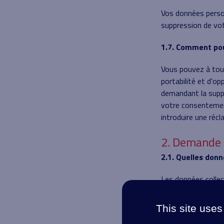
Vos données perso
suppression de vo
1.7. Comment pou
Vous pouvez à tout
portabilité et d'op
demandant la suppr
votre consentemen
introduire une récl
2. Demande 
2.1. Quelles don
Les données colle
2.2. A quelles fi
This site uses
Vos données sont 