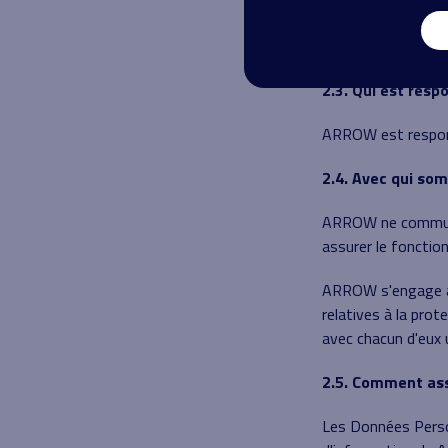
un fichier d'utili
notre actualité e
2.3. Qui est res
ARROW est respons
2.4. Avec qui so
ARROW ne communiq
assurer le fonction
ARROW s'engage à 
relatives à la pro
avec chacun d'eux 
2.5. Comment ass
Les Données Perso