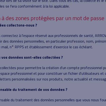
teur lors de sa visite sur le site. Dans tous les cas, la collecte et l
es se fera conformément à la loi applicable.
 à des zones protégées par un mot de passe
nées collectons-nous ?
 connectez à l'espace réservé aux professionnels de santé, ARR
r des données personnelles, en particulier profession, nom, prén
 mail, n° RPPS et établissement d'exercice le cas échéant.
ns vos données sont-elles collectées ?
ollectées pour permettre la création d'un compte professionnel puis
espace professionnel et pour constituer un fichier d'utilisateurs et
etters personnalisées sur nos produits, notre actualité et messa
ponsable du traitement de vos données ?
able du traitement des données personnelles que vous nous four