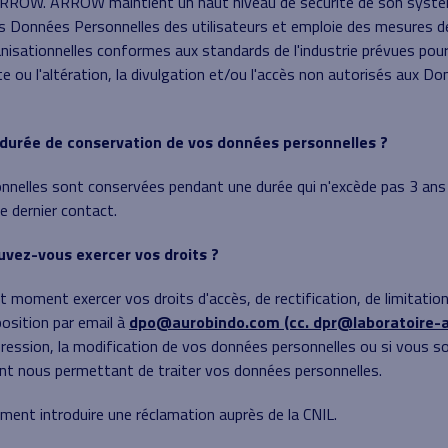
ARROW. ARROW maintient un haut niveau de sécurité de son systè
es Données Personnelles des utilisateurs et emploie des mesures d
nisationnelles conformes aux standards de l'industrie prévues pour 
te ou l'altération, la divulgation et/ou l'accès non autorisés aux D
a durée de conservation de vos données personnelles ?
nelles sont conservées pendant une durée qui n'excède pas 3 ans 
e dernier contact.
vez-vous exercer vos droits ?
 moment exercer vos droits d'accès, de rectification, de limitatio
position par email à
dpo@aurobindo.com (cc. dpr@laboratoire-
ession, la modification de vos données personnelles ou si vous so
t nous permettant de traiter vos données personnelles.
ent introduire une réclamation auprès de la CNIL.