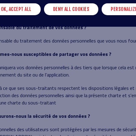
sateurs et de prospects pour adresser des newsletters personnalisée
OK, ACCEPT ALL
DENY ALL COOKIES
PERSONALIZ
t messages promotionnels.
ponsable du traitement de vos données ?
able du traitement des données personnelles que vous nous four
mmes-nous susceptibles de partager vos données ?
uera vos données personnelles à des tiers que lorsque cela est 
nement du site ou de l'application.
ce que ses sous-traitants respectent les dispositions légales et
tection des données personnelles ainsi que la présente charte et s'e
une charte du sous-traitant
urons-nous la sécurité de vos données ?
nnelles des utilisateurs sont protégées par les mesures de sécur