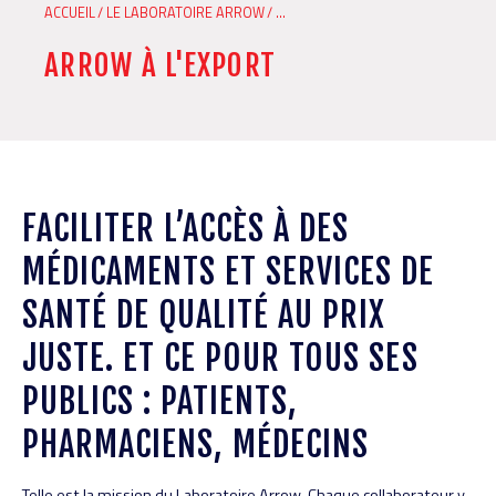
FIL
ACCUEIL
LE LABORATOIRE ARROW
...
D'ARIANE
ARROW À L'EXPORT
FACILITER L’ACCÈS À DES
MÉDICAMENTS ET SERVICES DE
SANTÉ DE QUALITÉ AU PRIX
JUSTE. ET CE POUR TOUS SES
PUBLICS : PATIENTS,
PHARMACIENS, MÉDECINS
Telle est la mission du Laboratoire Arrow. Chaque collaborateur y