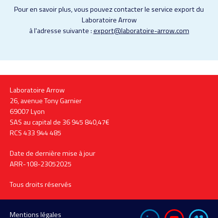
Pour en savoir plus, vous pouvez contacter le service export du
Laboratoire Arrow
à l'adresse suivante :
export@laboratoire-arrow.com
Laboratoire Arrow
26, avenue Tony Garnier
69007 Lyon
SAS au capital de 36 945 840,47€
RCS 433 944 485
Date de dernière mise à jour
ARR-108-23052025
Tous droits réservés
Pied
Mentions légales