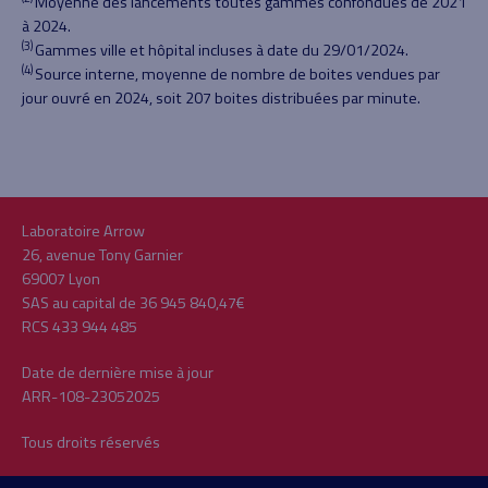
Moyenne des lancements toutes gammes confondues de 2021
à 2024.
(3)
Gammes ville et hôpital incluses à date du 29/01/2024.
(4)
Source interne, moyenne de nombre de boites vendues par
jour ouvré en 2024, soit 207 boites distribuées par minute.
Laboratoire Arrow
26, avenue Tony Garnier
69007 Lyon
SAS au capital de 36 945 840,47€
RCS 433 944 485
Date de dernière mise à jour
ARR-108-23052025
Tous droits réservés