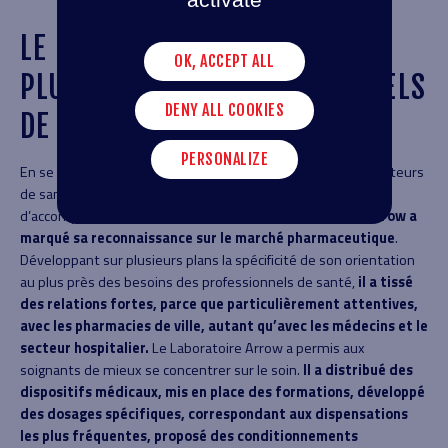
activate
LE LABORATOIRE ARROW, AU
OK, ACCEPT ALL
PLUS PRÈS DES PROFESSIONNELS
DENY ALL COOKIES
DE SANTÉ
PERSONALIZE
En se posant dès l’origine en partenaire de proximité des acteurs
de santé, en mettant tout en œuvre pour leur permettre
d’accompagner au mieux leurs patients,
le Laboratoire Arrow a
marqué sa reconnaissance sur le marché pharmaceutique
.
Développant sur plusieurs plans la spécificité de son orientation
au plus près des besoins des professionnels de santé,
il a tissé
des relations fortes, parce que particulièrement attentives,
avec les pharmacies de ville, autant qu’avec les médecins et le
secteur hospitalier.
Le Laboratoire Arrow a permis aux
soignants de mieux se concentrer sur le soin.
Il a distribué des
dispositifs médicaux, mis en place des formations, développé
des dosages spécifiques, correspondant aux dispensations
les plus fréquentes, proposé des conditionnements