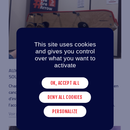
This site uses cookies
and gives you control
over what you want to
activate
AUX CÔTÉS DU CENTRE LÉON BÉRARD POUR
SOUTENIR LA LUTTE CONTRE LE CANCER
OK, ACCEPT ALL
Chaque année, le Centre Léon Bérard, acteur de référence en
cancérologie à Lyon, mobilise des entreprises autour
DENY ALL COOKIES
d’initiatives solidaires pour financer la recherche, améliorer
l’accompagnement des patients et renforcer la prévention.
PERSONALIZE
Voir plus