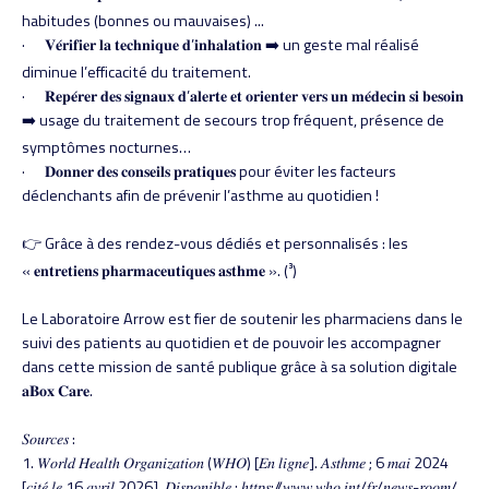
habitudes (bonnes ou mauvaises) ...
· 𝐕𝐞́𝐫𝐢𝐟𝐢𝐞𝐫 𝐥𝐚 𝐭𝐞𝐜𝐡𝐧𝐢𝐪𝐮𝐞 𝐝’𝐢𝐧𝐡𝐚𝐥𝐚𝐭𝐢𝐨𝐧 ➡️ un geste mal réalisé
diminue l’efficacité du traitement.
· 𝐑𝐞𝐩𝐞́𝐫𝐞𝐫 𝐝𝐞𝐬 𝐬𝐢𝐠𝐧𝐚𝐮𝐱 𝐝’𝐚𝐥𝐞𝐫𝐭𝐞 𝐞𝐭 𝐨𝐫𝐢𝐞𝐧𝐭𝐞𝐫 𝐯𝐞𝐫𝐬 𝐮𝐧 𝐦𝐞́𝐝𝐞𝐜𝐢𝐧 𝐬𝐢 𝐛𝐞𝐬𝐨𝐢𝐧
➡️ usage du traitement de secours trop fréquent, présence de
symptômes nocturnes…
· 𝐃𝐨𝐧𝐧𝐞𝐫 𝐝𝐞𝐬 𝐜𝐨𝐧𝐬𝐞𝐢𝐥𝐬 𝐩𝐫𝐚𝐭𝐢𝐪𝐮𝐞𝐬 pour éviter les facteurs
déclenchants afin de prévenir l’asthme au quotidien !
👉 Grâce à des rendez-vous dédiés et personnalisés : les
« 𝐞𝐧𝐭𝐫𝐞𝐭𝐢𝐞𝐧𝐬 𝐩𝐡𝐚𝐫𝐦𝐚𝐜𝐞𝐮𝐭𝐢𝐪𝐮𝐞𝐬 𝐚𝐬𝐭𝐡𝐦𝐞 ». (³)
Le Laboratoire Arrow est fier de soutenir les pharmaciens dans le
suivi des patients au quotidien et de pouvoir les accompagner
dans cette mission de santé publique grâce à sa solution digitale
𝐚𝐁𝐨𝐱 𝐂𝐚𝐫𝐞.
𝑆𝑜𝑢𝑟𝑐𝑒𝑠 :
1. 𝑊𝑜𝑟𝑙𝑑 𝐻𝑒𝑎𝑙𝑡ℎ 𝑂𝑟𝑔𝑎𝑛𝑖𝑧𝑎𝑡𝑖𝑜𝑛 (𝑊𝐻𝑂) [𝐸𝑛 𝑙𝑖𝑔𝑛𝑒]. 𝐴𝑠𝑡ℎ𝑚𝑒 ; 6 𝑚𝑎𝑖 2024
[𝑐𝑖𝑡𝑒́ 𝑙𝑒 16 𝑎𝑣𝑟𝑖𝑙 2026]. 𝐷𝑖𝑠𝑝𝑜𝑛𝑖𝑏𝑙𝑒 : ℎ𝑡𝑡𝑝𝑠://𝑤𝑤𝑤.𝑤ℎ𝑜.𝑖𝑛𝑡/𝑓𝑟/𝑛𝑒𝑤𝑠-𝑟𝑜𝑜𝑚/