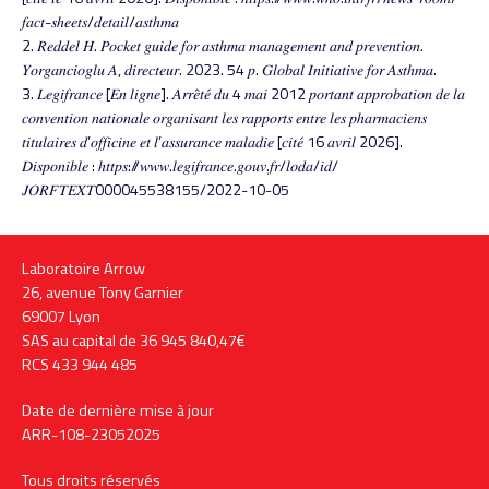
𝑓𝑎𝑐𝑡-𝑠ℎ𝑒𝑒𝑡𝑠/𝑑𝑒𝑡𝑎𝑖𝑙/𝑎𝑠𝑡ℎ𝑚𝑎
2. 𝑅𝑒𝑑𝑑𝑒𝑙 𝐻. 𝑃𝑜𝑐𝑘𝑒𝑡 𝑔𝑢𝑖𝑑𝑒 𝑓𝑜𝑟 𝑎𝑠𝑡ℎ𝑚𝑎 𝑚𝑎𝑛𝑎𝑔𝑒𝑚𝑒𝑛𝑡 𝑎𝑛𝑑 𝑝𝑟𝑒𝑣𝑒𝑛𝑡𝑖𝑜𝑛.
𝑌𝑜𝑟𝑔𝑎𝑛𝑐𝑖𝑜𝑔𝑙𝑢 𝐴, 𝑑𝑖𝑟𝑒𝑐𝑡𝑒𝑢𝑟. 2023. 54 𝑝. 𝐺𝑙𝑜𝑏𝑎𝑙 𝐼𝑛𝑖𝑡𝑖𝑎𝑡𝑖𝑣𝑒 𝑓𝑜𝑟 𝐴𝑠𝑡ℎ𝑚𝑎.
3. 𝐿𝑒𝑔𝑖𝑓𝑟𝑎𝑛𝑐𝑒 [𝐸𝑛 𝑙𝑖𝑔𝑛𝑒]. 𝐴𝑟𝑟𝑒̂𝑡𝑒́ 𝑑𝑢 4 𝑚𝑎𝑖 2012 𝑝𝑜𝑟𝑡𝑎𝑛𝑡 𝑎𝑝𝑝𝑟𝑜𝑏𝑎𝑡𝑖𝑜𝑛 𝑑𝑒 𝑙𝑎
𝑐𝑜𝑛𝑣𝑒𝑛𝑡𝑖𝑜𝑛 𝑛𝑎𝑡𝑖𝑜𝑛𝑎𝑙𝑒 𝑜𝑟𝑔𝑎𝑛𝑖𝑠𝑎𝑛𝑡 𝑙𝑒𝑠 𝑟𝑎𝑝𝑝𝑜𝑟𝑡𝑠 𝑒𝑛𝑡𝑟𝑒 𝑙𝑒𝑠 𝑝ℎ𝑎𝑟𝑚𝑎𝑐𝑖𝑒𝑛𝑠
𝑡𝑖𝑡𝑢𝑙𝑎𝑖𝑟𝑒𝑠 𝑑’𝑜𝑓𝑓𝑖𝑐𝑖𝑛𝑒 𝑒𝑡 𝑙’𝑎𝑠𝑠𝑢𝑟𝑎𝑛𝑐𝑒 𝑚𝑎𝑙𝑎𝑑𝑖𝑒 [𝑐𝑖𝑡𝑒́ 16 𝑎𝑣𝑟𝑖𝑙 2026].
𝐷𝑖𝑠𝑝𝑜𝑛𝑖𝑏𝑙𝑒 : ℎ𝑡𝑡𝑝𝑠://𝑤𝑤𝑤.𝑙𝑒𝑔𝑖𝑓𝑟𝑎𝑛𝑐𝑒.𝑔𝑜𝑢𝑣.𝑓𝑟/𝑙𝑜𝑑𝑎/𝑖𝑑/
𝐽𝑂𝑅𝐹𝑇𝐸𝑋𝑇000045538155/2022-10-05
Laboratoire Arrow
26, avenue Tony Garnier
69007 Lyon
SAS au capital de 36 945 840,47€
RCS 433 944 485
Date de dernière mise à jour
ARR-108-23052025
Tous droits réservés