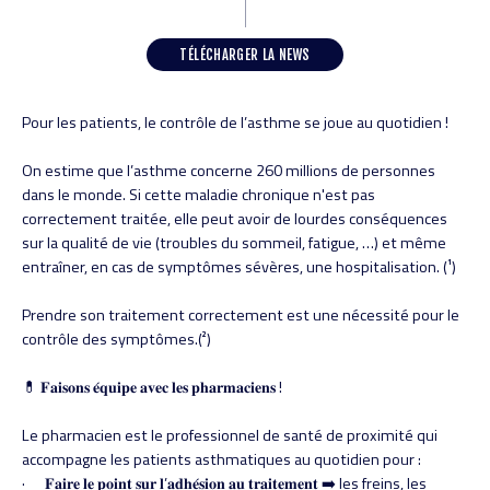
TÉLÉCHARGER LA NEWS
Pour les patients, le contrôle de l’asthme se joue au quotidien !
On estime que l’asthme concerne 260 millions de personnes
dans le monde. Si cette maladie chronique n'est pas
correctement traitée, elle peut avoir de lourdes conséquences
sur la qualité de vie (troubles du sommeil, fatigue, …) et même
entraîner, en cas de symptômes sévères, une hospitalisation. (¹)
Prendre son traitement correctement est une nécessité pour le
contrôle des symptômes.(²)
💊 𝐅𝐚𝐢𝐬𝐨𝐧𝐬 𝐞́𝐪𝐮𝐢𝐩𝐞 𝐚𝐯𝐞𝐜 𝐥𝐞𝐬 𝐩𝐡𝐚𝐫𝐦𝐚𝐜𝐢𝐞𝐧𝐬 !
Le pharmacien est le professionnel de santé de proximité qui
accompagne les patients asthmatiques au quotidien pour :
· 𝐅𝐚𝐢𝐫𝐞 𝐥𝐞 𝐩𝐨𝐢𝐧𝐭 𝐬𝐮𝐫 𝐥’𝐚𝐝𝐡𝐞́𝐬𝐢𝐨𝐧 𝐚𝐮 𝐭𝐫𝐚𝐢𝐭𝐞𝐦𝐞𝐧𝐭 ➡️ les freins, les