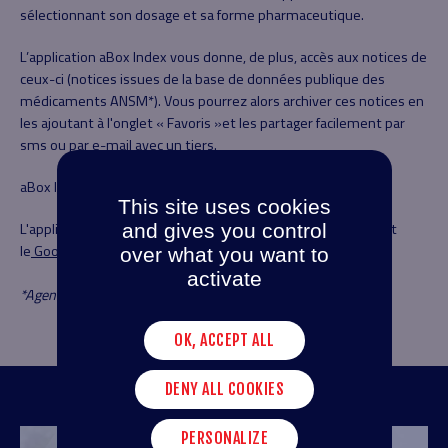
sélectionnant son dosage et sa forme pharmaceutique.
L’application aBox Index vous donne, de plus, accès aux notices de
ceux-ci (notices issues de la base de données publique des
médicaments ANSM*). Vous pourrez alors archiver ces notices en
les ajoutant à l'onglet « Favoris »et les partager facilement par
sms ou par e-mail avec un tiers.
aBox Index, la base de médicaments à portée de tous !
This site uses cookies
L'application est disponible gratuitement sur
l'Apple Store
et
and gives you control
le
Google Play Store
, sur mobile et tablette
over what you want to
activate
*Agence Nationale de la Sécurité des Médicaments
OK, ACCEPT ALL
DENY ALL COOKIES
PERSONALIZE