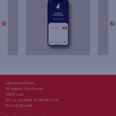
Laboratoire Arrow
26, avenue Tony Garnier
69007 Lyon
SAS au capital de 36 945 840,47€
RCS 433 944 485