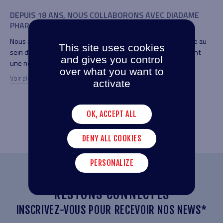
APPRENDRE, ÉVOLUER, DÉVELOPPER SES
UN
COMPÉTENCES.
Gar
au
Dans un secteur en constante évolution, développer ses
qui
This site uses cookies
compétences est essentiel pour accompagner les
di
and gives you control
transformations de nos métiers et continuer à répondre aux
Voi
over what you want to
besoins des professionnels de santé et des patients.
activate
Voir plus
OK, ACCEPT ALL
VOIR TOUTES NOS ACTUALITÉS
DENY ALL COOKIES
PERSONALIZE
RESTONS CONNECTÉS
INSCRIVEZ-VOUS POUR RECEVOIR NOS NEWS*