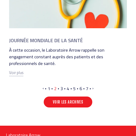
JOURNÉE MONDIALE DE LA SANTÉ
À cette occasion, le Laboratoire Arrow rappelle son
engagement constant auprès des patients et des
professionnels de santé.
Voir plus
Page
‹
Page
›
Pagination
Page
1
Page
2
Page
3
Page
4
Page
5
Page
6
Page
7
précédente
suivante
VOIR LES ARCHIVES
Laboratoire Arrow